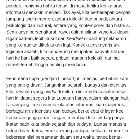
pendek, ironisnya hal itu terjadi di masa ketika ketika arus
informasi semakin menjadi. Tak ayal, kita berhadapan dengan
tumpang-tindih memori, antara kolektif dan pribadi, antara
psikologis dan kultural, antara yang kontemporer dan historis.
Semuanya bersengkarut, ruwet dalam jalinan yang tak dapat
digambarkan, lebih kusut dari
headset
di kantung celanamu
yang kemudian dikeluarkan lagi. Konsekuensi nyaris tak
logisnya adalah: kita cenderung melupakan banyak hal dari
hari ke hari, baik secara pribadi maupun kolektif, dari hal
remeh-temeh hingga penting mendunia.
Fenomena Lupa (dengan L besar!) ini menjadi perhatian kami
yang paling dasar. Jangankan sejarah, budaya dan identitas
kita, sesuatu yang
njedul
di seluruh lini media sosial-massa
hari ini dapat segera kita Lupakan hanya dalam hitungan hari.
Di samping itu konsumsi kita atas informasi kian majemuk,
berbagai arus identitas dan budaya berkelebat di layar kecil
seukuran genggaman tangan, membuat kita tak lagi punya
ikatan batin kuat pada sejarah dan budaya. Lantas manusia
hidup dalam kemajemukan yang ambigu, ketika diri memiliki
beberapa nilai bersamaan dalam satu waktu tanpa benar-